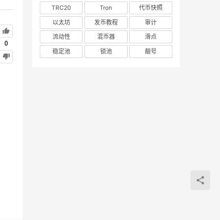
TRC20
Tron
代币快照
以太坊
发币教程
审计
流动性
混币器
滑点
0
稳定池
锁池
靓号