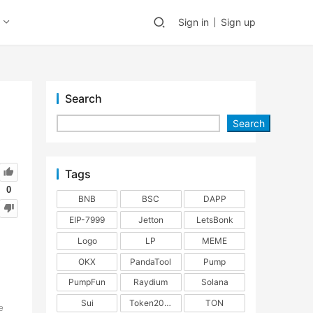
Sign in
Sign up
Search
Search
Tags
0
BNB
BSC
DAPP
EIP-7999
Jetton
LetsBonk
Logo
LP
MEME
OKX
PandaTool
Pump
PumpFun
Raydium
Solana
Sui
Token2022
TON
e