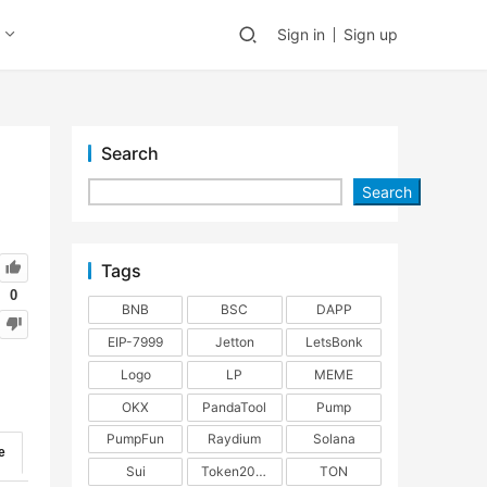
Sign in
Sign up
Search
Search
Tags
0
BNB
BSC
DAPP
EIP-7999
Jetton
LetsBonk
Logo
LP
MEME
OKX
PandaTool
Pump
PumpFun
Raydium
Solana
e
Sui
Token2022
TON