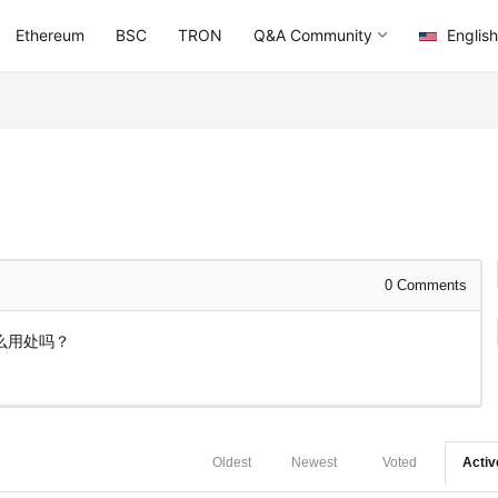
Ethereum
BSC
TRON
Q&A Community
English
0
Comments
么用处吗？
Oldest
Newest
Voted
Activ