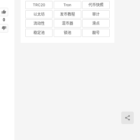
TRC20
Tron
代币快照
以太坊
发币教程
审计
0
流动性
混币器
滑点
稳定池
锁池
靓号