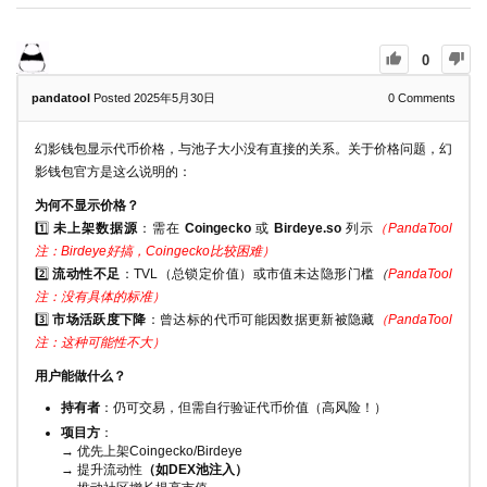
0
pandatool
Posted 2025年5月30日
0
Comments
幻影钱包显示代币价格，与池子大小没有直接的关系。关于价格问题，幻
影钱包官方是这么说明的：
为何不显示价格？
1️⃣
未上架数据源
：需在
Coingecko
或
Birdeye.so
列示
（PandaTool
注：Birdeye好搞，Coingecko比较困难）
2️⃣
流动性不足
：TVL（总锁定价值）或市值未达隐形门槛
（
PandaTool
注：没有具体的标准）
3️⃣
市场活跃度下降
：曾达标的代币可能因数据更新被隐藏
（PandaTool
注：这种可能性不大）
用户能做什么？
持有者
：仍可交易，但需自行验证代币价值（高风险！）
项目方
：
→ 优先上架Coingecko/Birdeye
→ 提升流动性
（如DEX池注入）