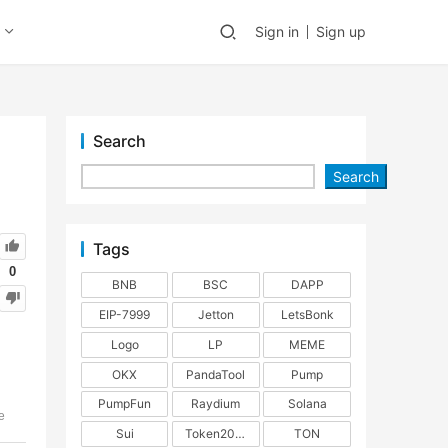
Sign in
Sign up
Search
Search
Tags
0
BNB
BSC
DAPP
EIP-7999
Jetton
LetsBonk
Logo
LP
MEME
OKX
PandaTool
Pump
PumpFun
Raydium
Solana
e
Sui
Token2022
TON