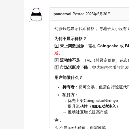
pandatool
Posted 2025年5月30日
幻影钱包显示代币价格，与池子大小没有
为何不显示价格？
1️⃣
未上架数据源
：需在
Coingecko
或
B
难）
2️⃣
流动性不足
：TVL（总锁定价值）或
3️⃣
市场活跃度下降
：曾达标的代币可能因
用户能做什么？
持有者
：仍可交易，但需自行验证代
项目方
：
→ 优先上架Coingecko/Birdeye
→ 提升流动性
（如DEX池注入）
→ 推动社区增长提高市值
注
：
⚠️ 不显示≠无价值，但需谨慎