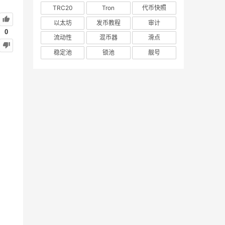
TRC20
Tron
代币快照
以太坊
发币教程
审计
0
流动性
混币器
滑点
稳定池
锁池
靓号