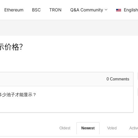
Ethereum
BSC
TRON
Q&A Community
English
示价格？
0
Comments
多少池子才能显示？
Oldest
Newest
Voted
Activ