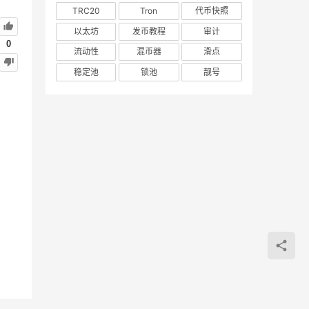
TRC20
Tron
代币快照
以太坊
发币教程
审计
0
流动性
混币器
滑点
稳定池
锁池
靓号