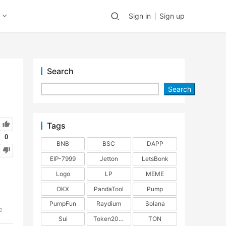
Sign in
Sign up
Search
Search
Tags
0
BNB
BSC
DAPP
EIP-7999
Jetton
LetsBonk
Logo
LP
MEME
OKX
PandaTool
Pump
PumpFun
Raydium
Solana
e
Sui
Token2022
TON